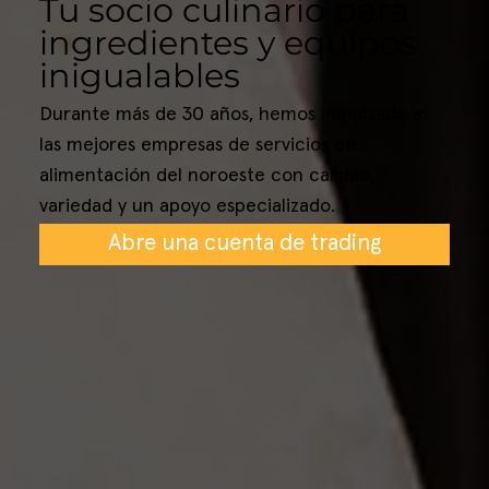
Tu socio culinario para
ingredientes y equipos
inigualables
Durante más de 30 años, hemos impulsado a
las mejores empresas de servicios de
alimentación del noroeste con calidad,
variedad y un apoyo especializado.
Abre una cuenta de trading